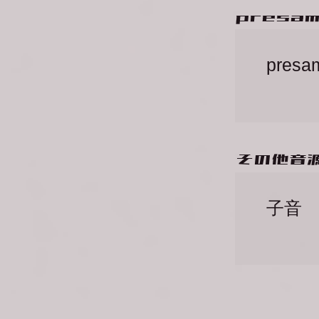
presamp
presam
​その他音
子音