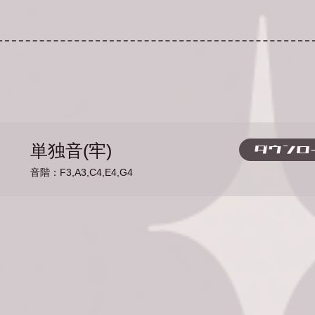
単独音(牢)
ダウンロ
音階：F3,A3,C4,E4,G4