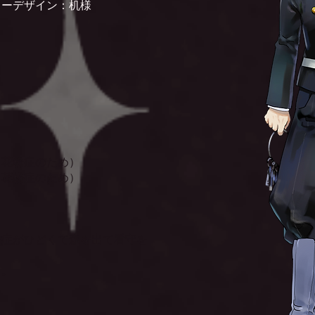
ーデザイン：机様
（花粉症のため）
（花粉症のため）
粉症がひどくて森を出て看守を
る。