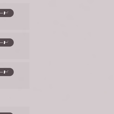
ード
ード
ード