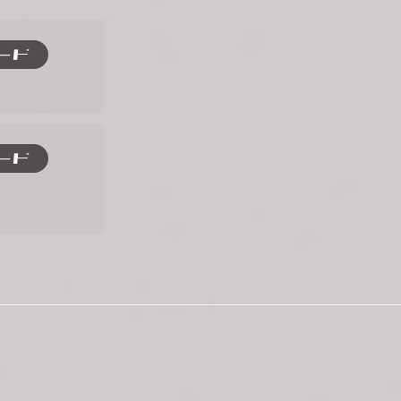
ード
ード