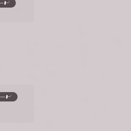
ード
ード