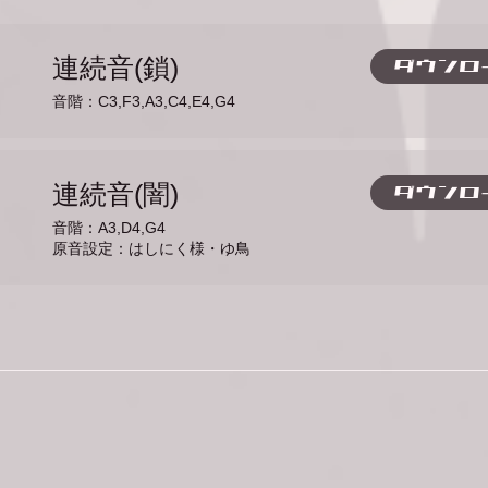
連続音(鎖)
ダウンロ
音階：C3,F3,A3,C4,E4,G4
連続音(闇)
ダウンロ
音階：A3,D4,G4
​原音設定：はしにく様・ゆ鳥