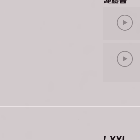
連続音
CVVC