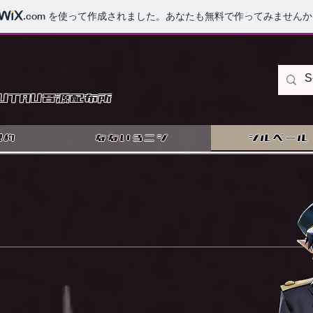
.com
を使って作成されました。あなたも無料で作ってみませんか
UTAU音源配布所
規約
なないろニジ
ジルベール