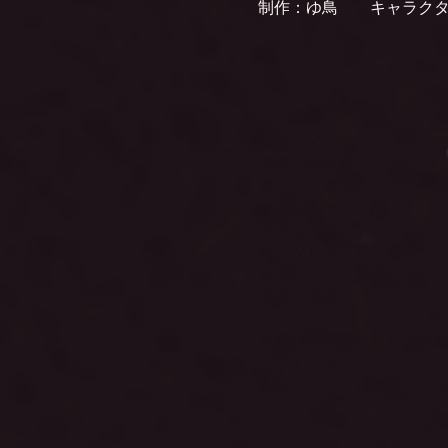
制作：ゆ鳥 キャラクタ
種族：エルフ
職業：牢獄看守
歳：１９歳
身長：１７２ｃｍ
好きなもの：ティッシュ
嫌いなもの：花・花粉 
好きなこと：拷問
性格：鬼畜
森に住んでたけれど、花
やっている。
童顔とかいうと拷問され