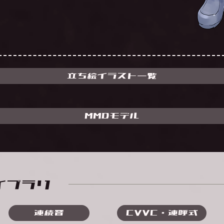
立ち絵イラスト一覧
MMDモデル
ライブラリ
連続音
CVVC・連呼式