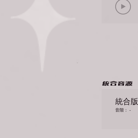
統合音源
統合版2
音階： -