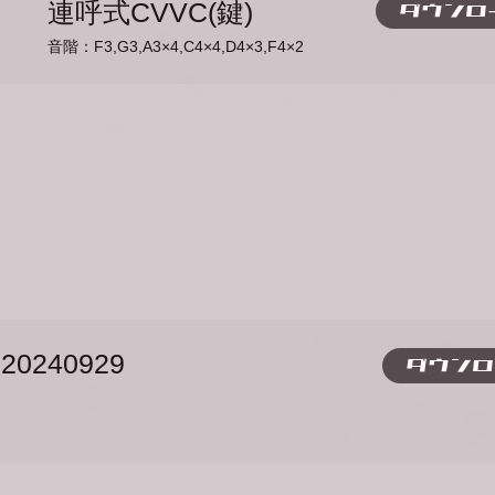
連呼式CVVC(鍵)
ダウンロ
音階：F3,G3,A3×4,C4×4,D4×3,F4×2
0240929
ダウンロ